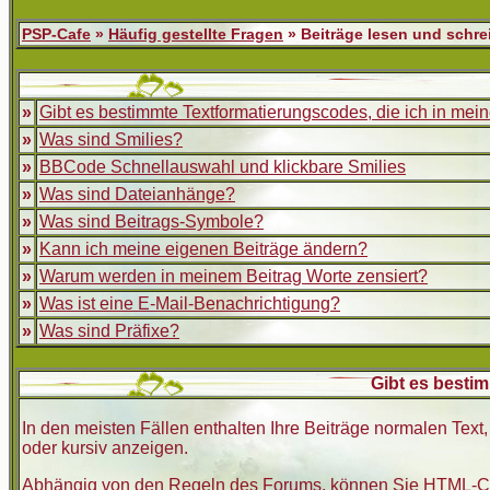
PSP-Cafe
»
Häufig gestellte Fragen
» Beiträge lesen und schre
»
Gibt es bestimmte Textformatierungscodes, die ich in me
»
Was sind Smilies?
»
BBCode Schnellauswahl und klickbare Smilies
»
Was sind Dateianhänge?
»
Was sind Beitrags-Symbole?
»
Kann ich meine eigenen Beiträge ändern?
»
Warum werden in meinem Beitrag Worte zensiert?
»
Was ist eine E-Mail-Benachrichtigung?
»
Was sind Präfixe?
Gibt es besti
In den meisten Fällen enthalten Ihre Beiträge normalen Text
oder kursiv anzeigen.
Abhängig von den Regeln des Forums, können Sie HTML-Cod