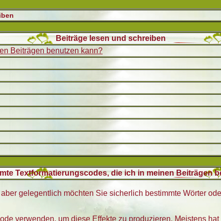
iben
Beiträge lesen und schreiben
inen Beiträgen benutzen kann?
mmte Textformatierungscodes, die ich in meinen Beiträgen 
, aber gelegentlich möchten Sie sicherlich bestimmte Wörter ode
e verwenden, um diese Effekte zu produzieren. Meistens hat 