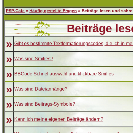
PSP-Cafe
»
Häufig gestellte Fragen
» Beiträge lesen und schre
Beiträge le
»
Gibt es bestimmte Textformatierungscodes, die ich in m
»
Was sind Smilies?
»
BBCode Schnellauswahl und klickbare Smilies
»
Was sind Dateianhänge?
»
Was sind Beitrags-Symbole?
»
Kann ich meine eigenen Beiträge ändern?